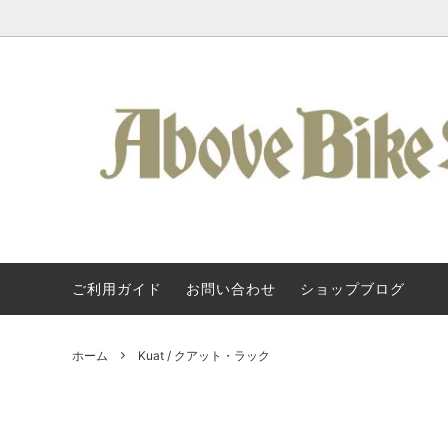
ご利用ガイド
お問い合わせ
ショップブログ
Kuat / 車載ヒッチキャリア
Kuat / クアット・ラック
About Us
フレーム
SURLY
Kuat 
タログ
アクセサリー / ラック類
Svecluck Cycles
バッグ 
Steel 
ホーム
Kuat / クアット・ラック
クランク / BB
KONA
ペダル 
All-Cit
ハンドルバー
TERAVAIL
グリップ
Above 