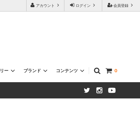
アカウント
ログイン
会員登録
ゴリー
ブランド
コンテンツ
0
ヘッドセット
Sklar Bikes
タイヤ / チューブ
Open Cycle
ステム
Swift Industries
ハブ：ロード / MTB / ツーリング
THOMSON