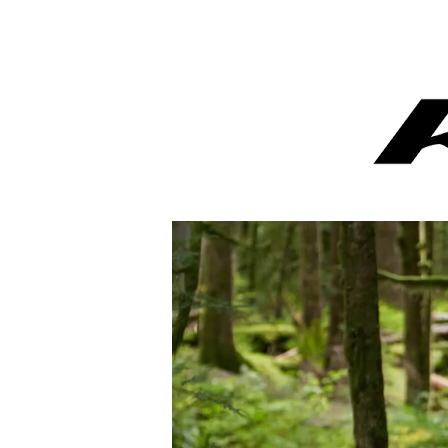
ハブ：トラック / 固定ギア
Paul Component
スプロケ
White I
シートポスト
ENVE Composites
Shiman
NITTO 
ツール / ケミカル
Brooks
Whisky