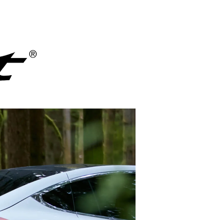
サドル
WALD Basket
ディレーラー / ハンガー
Sim Works