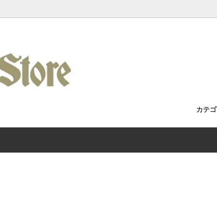
カテ
セット / 完成車
Racks / よくある質問・取付車両カ
フォーク
Wilde Bicycle
Kuat Racks 国内正規取扱店舗
/ アパレル
Era / Mudman
ホイール
Wicked Wheel Works
/ トゥーストラップ
y
チェーン
Gilles Berthoud
 / バーテープ
Bike / Swamp Soft Goods
ブレーキ / ブレーキレバー
SHIIMANO