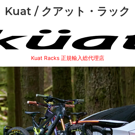
ット / コグ
ndustries
リム単体
Rene HERSE
Kuat / クアット・ラック
o GRX Limited
/ 日東
シフター
MKS / 三ヶ島
 Parts Co.
Wolf Tooth
Kuat Racks 正規輸入総代理店