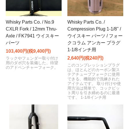
Whisky Parts Co. / No.9
Whisky Parts Co. /
CXLR Fork / 12mm Thru-
Compression Plug 1-1/8" /
Axle / FK7941 ウイスキー
ウイスキー パーツ / フォー
パーツ
クコラム アンカー プラグ
1-1/8インチ用
103,400円(税9,400円)
2,640円(税240円)
ラックやフェンダー取り付け
用のダボ穴を装備した、待望
このコンプレッションプラグ
のアドベンチャーフォーク。
は、ほとんどのカーボン製ス
テアチューブフォークに使用
できる、機能的で洗練された
アイテムです。 取り付けや使
用方法は簡単で、コックピッ
ト周りを引き締めるのに最適
です。 1-1/8インチ用