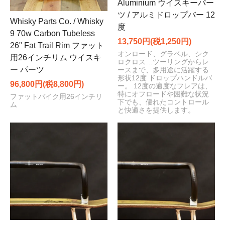
Aluminium ウイスキーパー
ツ / アルミドロップバー 12
Whisky Parts Co. / Whisky
度
9 70w Carbon Tubeless
13,750円(税1,250円)
26" Fat Trail Rim ファット
オンロード、グラベル、シク
用26インチリム ウイスキ
ロクロス…ツーリングからレ
ー パーツ
ースまで、多用途に活躍する
形状12度 ドロップハンドルバ
96,800円(税8,800円)
ー。 12度の適度なフレアは、
特にオフロードや困難な状況
ファットバイク用26インチリ
下でも、優れたコントロール
ム
と快適さを提供します。