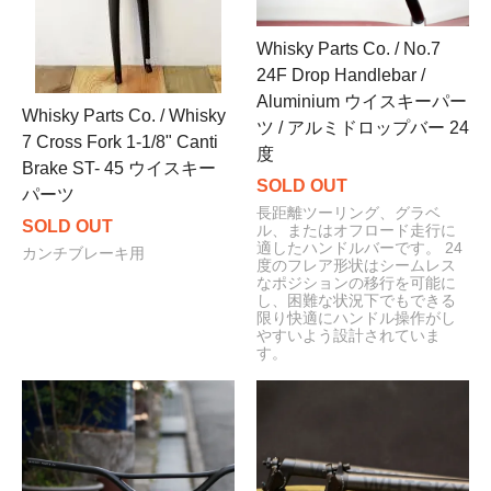
Whisky Parts Co. / No.7
24F Drop Handlebar /
Aluminium ウイスキーパー
Whisky Parts Co. / Whisky
ツ / アルミドロップバー 24
7 Cross Fork 1-1/8" Canti
度
Brake ST- 45 ウイスキー
SOLD OUT
パーツ
長距離ツーリング、グラベ
SOLD OUT
ル、またはオフロード走行に
適したハンドルバーです。 24
カンチブレーキ用
度のフレア形状はシームレス
なポジションの移行を可能に
し、困難な状況下でもできる
限り快適にハンドル操作がし
やすいよう設計されていま
す。