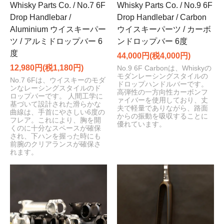
Whisky Parts Co. / No.7 6F
Whisky Parts Co. / No.9 6F
Drop Handlebar /
Drop Handlebar / Carbon
Aluminium ウイスキーパー
ウイスキーパーツ / カーボ
ツ / アルミドロップバー 6
ンドロップバー 6度
度
44,000円(税4,000円)
12,980円(税1,180円)
No.9 6F Carbonは、Whiskyの
モダンレーシングスタイルの
No.7 6Fは、ウイスキーのモダ
ドロップハンドルバーです。
ンなレーシングスタイルのド
高弾性の一方向性カーボンフ
ロップバーです。 人間工学に
ァイバーを使用しており、丈
基づいて設計された滑らかな
夫で軽量でありながら、路面
曲線は、手首にやさしい6度の
からの振動を吸収することに
フレア。これにより、胸を開
優れています。
くのに十分なスペースが確保
され、下ハンを握った時にも
前腕のクリアランスが確保さ
れます。