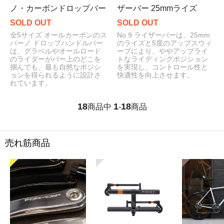
ノ・カーボンドロップバー
ザーバー 25mmライズ
SOLD OUT
SOLD OUT
全5サイズ オールカーボンのス
No.9 ライザーバーは、25mm
パーノ ドロップハンドルバー
のライズと5度のアップスウィ
は、グラベルやオールロード
ープにより、ややアップライ
のライダーがバー上のどこを
トなライディングポジション
掴んでも、最も自然なポジシ
を実現し、コントロール性と
ョンを得られるように設計さ
快適性を向上させます。
れています。
18
1
18
商品中
-
商品
売れ筋商品