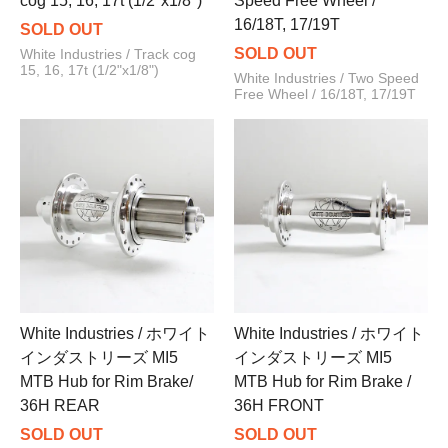
cog 15, 16, 17t (1/2"x1/8")
Speed Free Wheel /
16/18T, 17/19T
SOLD OUT
SOLD OUT
White Industries / Track cog
15, 16, 17t (1/2"x1/8")
White Industries / Two Speed
Free Wheel / 16/18T, 17/19T
White Industries / ホワイト
White Industries / ホワイト
インダストリーズ MI5
インダストリーズ MI5
MTB Hub for Rim Brake/
MTB Hub for Rim Brake /
36H REAR
36H FRONT
SOLD OUT
SOLD OUT