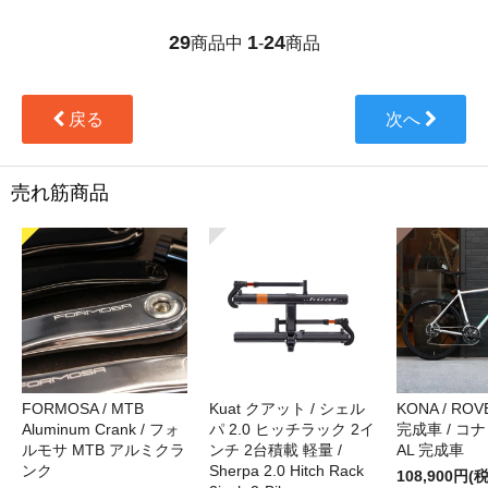
29
1
24
商品中
-
商品
戻る
次へ
売れ筋商品
FORMOSA / MTB
Kuat クアット / シェル
KONA / ROVE
Aluminum Crank / フォ
パ 2.0 ヒッチラック 2イ
完成車 / コナ
ルモサ MTB アルミクラ
ンチ 2台積載 軽量 /
AL 完成車
ンク
Sherpa 2.0 Hitch Rack
108,900円(税