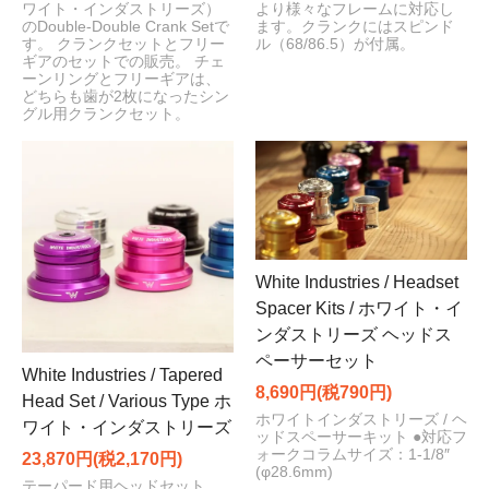
ワイト・インダストリーズ）
より様々なフレームに対応し
のDouble-Double Crank Setで
ます。クランクにはスピンド
す。 クランクセットとフリー
ル（68/86.5）が付属。
ギアのセットでの販売。 チェ
ーンリングとフリーギアは、
どちらも歯が2枚になったシン
グル用クランクセット。
White Industries / Headset
Spacer Kits / ホワイト・イ
ンダストリーズ ヘッドス
ペーサーセット
White Industries / Tapered
8,690円(税790円)
Head Set / Various Type ホ
ホワイトインダストリーズ / ヘ
ワイト・インダストリーズ
ッドスペーサーキット ●対応フ
ォークコラムサイズ：1-1/8″
23,870円(税2,170円)
(φ28.6mm)
テーパード用ヘッドセット