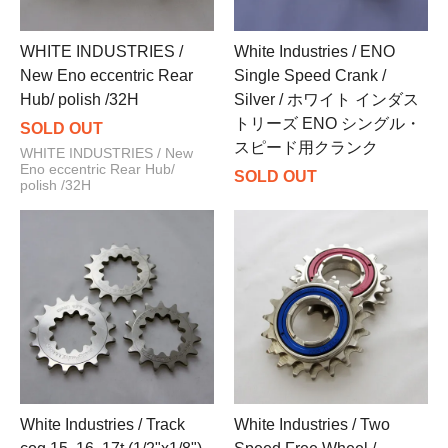
WHITE INDUSTRIES /
White Industries / ENO
New Eno eccentric Rear
Single Speed Crank /
Hub/ polish /32H
Silver / ホワイト インダス
トリーズ ENO シングル・
SOLD OUT
スピード用クランク
WHITE INDUSTRIES / New
Eno eccentric Rear Hub/
SOLD OUT
polish /32H
White Industries / Track
White Industries / Two