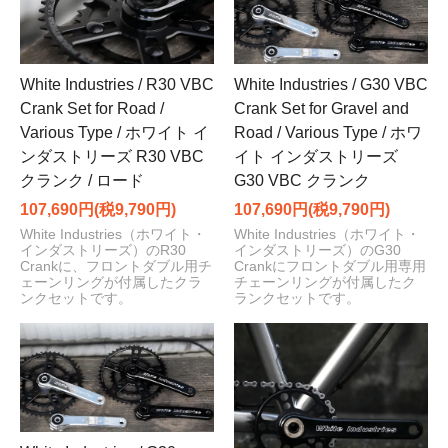
White Industries / R30 VBC
White Industries / G30 VBC
Crank Set for Road /
Crank Set for Gravel and
Various Type / ホワイト イ
Road / Various Type / ホワ
ンダストリーズ R30 VBC
イト インダストリーズ
クランク / ロード
G30 VBC クランク
107,690円(税9,790円)
107,690円(税9,790円)
White Industries（ホワイト・
White Industries（ホワイト・
インダストリーズ）のR30
インダストリーズ）のG30
Crankに、フロントダブル用チ
Crankにフロントダブル用専用
ェーンリングが付属したクラ
チェーンリングが付属したク
ンクセットです。
ランクセットです。