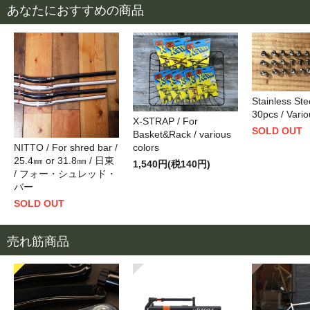
あなたにおすすめの商品
Stainless Stee
30pcs / Vario
X-STRAP / For
SOLD OUT
Basket&Rack / various
NITTO / For shred bar /
colors
25.4㎜ or 31.8㎜ / 日東
1,540円(税140円)
/ フォー・シュレッド・
バー
SOLD OUT
売れ筋商品