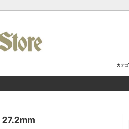
カテ
セット / 完成車
Racks / よくある質問・取付車両カ
フォーク
Wilde Bicycle
Kuat Racks 国内正規取扱店舗
/ アパレル
Era / Mudman
ホイール
Wicked Wheel Works
/ トゥーストラップ
y
チェーン
Gilles Berthoud
 / 27.2mm
 / バーテープ
Bike / Swamp Soft Goods
ブレーキ / ブレーキレバー
SHIIMANO