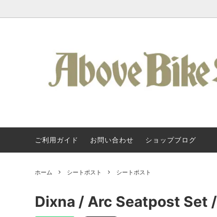
ご利用ガイド
お問い合わせ
ショップブログ
Kuat / 車載ヒッチキャリア
Kuat / クアット・ラック
About Us
フレーム
SURLY
Kuat 
タログ
アクセサリー / ラック類
Svecluck Cycles
バッグ 
Steel 
ホーム
シートポスト
シートポスト
クランク / BB
KONA
ペダル 
All-Cit
Dixna / Arc Seatpost Set
ハンドルバー
TERAVAIL
グリップ
Above 