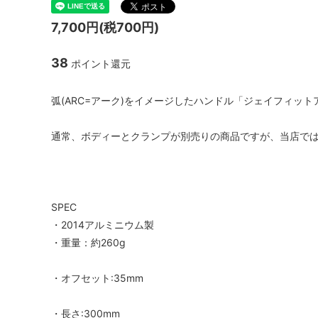
ハブ：トラック / 固定ギア
Paul Component
スプロケ
White I
7,700円(税700円)
シートポスト
ENVE Composites
Shiman
NITTO 
38
ポイント還元
ツール / ケミカル
Brooks
Whisky
弧(ARC=アーク)をイメージしたハンドル「ジェイフィット
通常、ボディーとクランプが別売りの商品ですが、当店で
SPEC
・2014アルミニウム製
・重量：約260g
・オフセット:35mm
・長さ:300mm