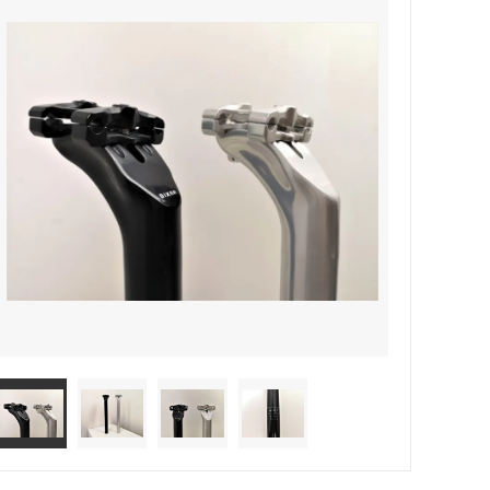
サドル
WALD Basket
ディレーラー / ハンガー
Sim Works