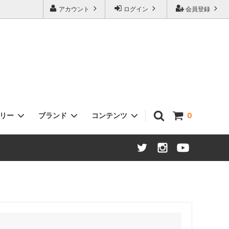
アカウント
ログイン
会員登録
ゴリー
ブランド
コンテンツ
0
ヘッドセット
Sklar Bikes
タイヤ / チューブ
Open Cycle
ステム
Swift Industries
ハブ：ロード / MTB / ツーリング
THOMSON