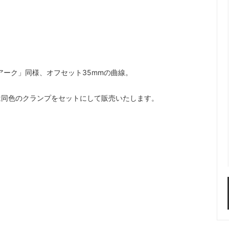
ット / コグ
ndustries
リム単体
Rene HERSE
o GRX Limited
/ 日東
シフター
MKS / 三ヶ島
 Parts Co.
Wolf Tooth
アーク」同様、オフセット35mmの曲線。
は同色のクランプをセットにして販売いたします。