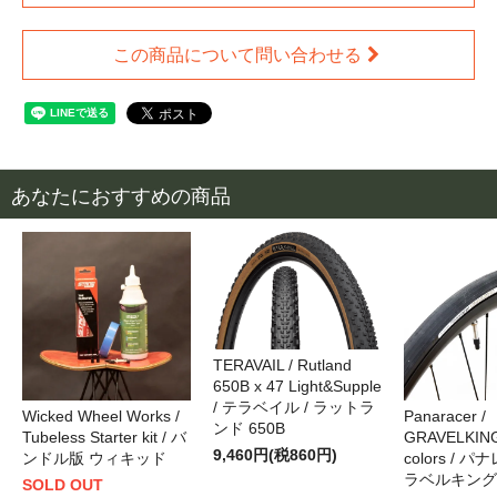
この商品について問い合わせる
あなたにおすすめの商品
TERAVAIL / Rutland
650B x 47 Light&Supple
/ テラベイル / ラットラ
Wicked Wheel Works /
Panaracer /
ンド 650B
Tubeless Starter kit / バ
GRAVELKING 
9,460円(税860円)
ンドル版 ウィキッド
colors / 
ラベルキング
SOLD OUT