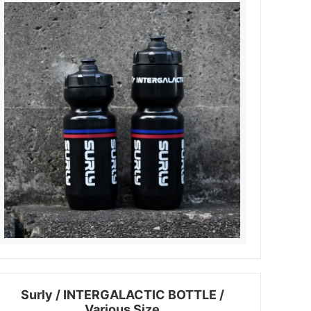
サドル
WALD Basket
ディレーラー / ハンガー
Sim Works
Surly / INTERGALACTIC BOTTLE /
Various Size