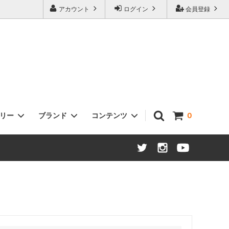
アカウント
ログイン
会員登録
ゴリー
ブランド
コンテンツ
0
ヘッドセット
Sklar Bikes
タイヤ / チューブ
Open Cycle
ステム
Swift Industries
ハブ：ロード / MTB / ツーリング
THOMSON