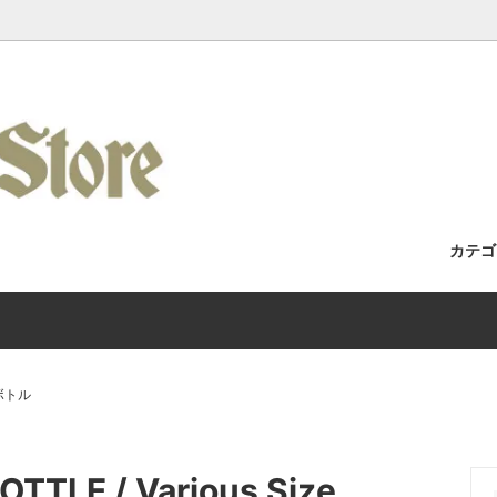
カテ
セット / 完成車
Racks / よくある質問・取付車両カ
フォーク
Wilde Bicycle
Kuat Racks 国内正規取扱店舗
/ アパレル
Era / Mudman
ホイール
Wicked Wheel Works
ボトル
/ トゥーストラップ
y
チェーン
Gilles Berthoud
 / バーテープ
Bike / Swamp Soft Goods
ブレーキ / ブレーキレバー
SHIIMANO
OTTLE / Various Size