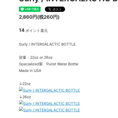
ハブ：トラック / 固定ギア
Paul Component
スプロケ
White I
シートポスト
ENVE Composites
Shiman
NITTO 
2,860円(税260円)
ツール / ケミカル
Brooks
Whisky
14
ポイント還元
Surly / INTERGALACTIC BOTTLE
容量：22oz or 26oz
Specialized製 Purist Water Bottle
Made in USA
↓22oz
↓26oz