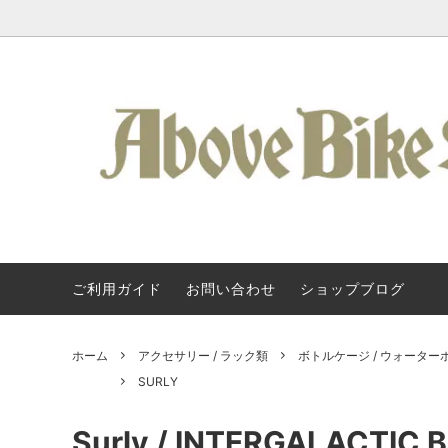
ご利用ガイド
お問い合わせ
ショップブログ
Kuat / 車載ヒッチキャリア
Kuat / クアット・ラック
About Us
フレーム
SURLY
Kuat 
タログ
アクセサリー / ラック類
Svecluck Cycles
バッグ 
Steel 
ホーム
アクセサリー / ラック類
ボトルケージ / ウォーター
クランク / BB
KONA
ペダル 
All-Cit
SURLY
ハンドルバー
TERAVAIL
グリップ
Above 
Surly / INTERGALACTIC B