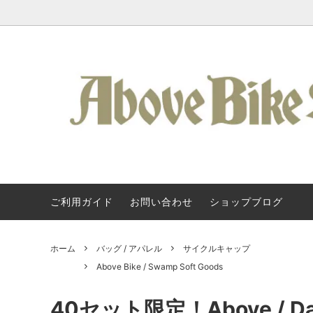
ご利用ガイド
お問い合わせ
ショップブログ
Kuat / 車載ヒッチキャリア
Kuat / クアット・ラック
About Us
フレーム
SURLY
Kuat 
タログ
アクセサリー / ラック類
Svecluck Cycles
バッグ 
Steel 
ホーム
バッグ / アパレル
サイクルキャップ
クランク / BB
KONA
ペダル 
All-Cit
Above Bike / Swamp Soft Goods
ハンドルバー
TERAVAIL
グリップ
Above 
40セット限定！Above / Daz