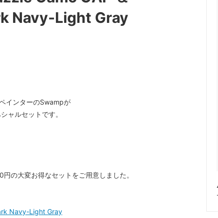
ット / コグ
ndustries
リム単体
Rene HERSE
rk Navy-Light Gray
o GRX Limited
/ 日東
シフター
MKS / 三ヶ島
 Parts Co.
Wolf Tooth
gs”ペインターのSwampが
ペシャルセットです。
500円の大変お得なセットをご用意しました。