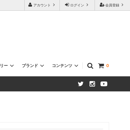
アカウント
ログイン
会員登録
ゴリー
ブランド
コンテンツ
0
ヘッドセット
Sklar Bikes
タイヤ / チューブ
Open Cycle
ステム
Swift Industries
ハブ：ロード / MTB / ツーリング
THOMSON