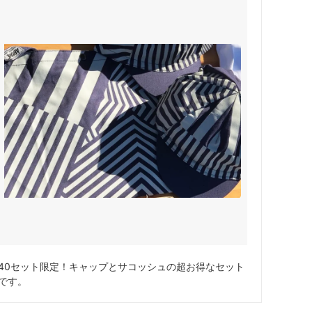
サドル
WALD Basket
ディレーラー / ハンガー
Sim Works
40セット限定！キャップとサコッシュの超お得なセット
です。