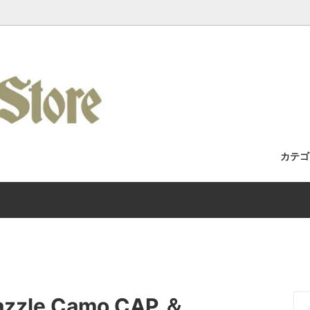
カテ
セット / 完成車
Racks / よくある質問・取付車両カ
フォーク
Wilde Bicycle
Kuat Racks 国内正規取扱店舗
/ アパレル
Era / Mudman
ホイール
Wicked Wheel Works
/ トゥーストラップ
y
チェーン
Gilles Berthoud
 / バーテープ
Bike / Swamp Soft Goods
ブレーキ / ブレーキレバー
SHIIMANO
zle Camo CAP ＆