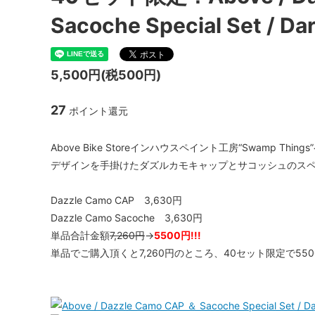
ハブ：トラック / 固定ギア
Paul Component
スプロケ
White I
Sacoche Special Set / Da
シートポスト
ENVE Composites
Shiman
NITTO 
ツール / ケミカル
Brooks
Whisky
5,500円(税500円)
27
ポイント還元
Above Bike Storeインハウスペイント工房“Swamp Thin
デザインを手掛けたダズルカモキャップとサコッシュのス
Dazzle Camo CAP 3,630円
Dazzle Camo Sacoche 3,630円
単品合計金額
7,260円
→
5500円!!!
単品でご購入頂くと7,260円のところ、40セット限定で5