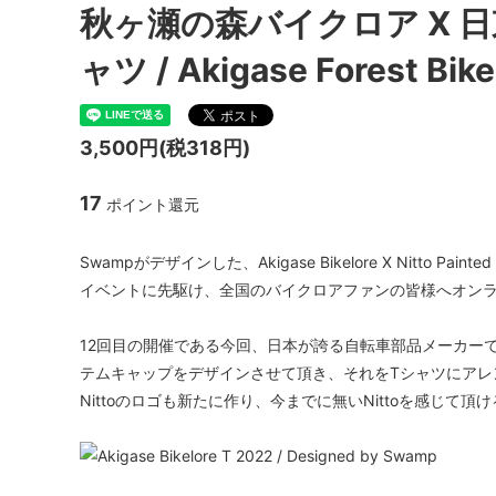
ハブ：トラック / 固定ギア
Paul Component
スプロケ
White I
秋ヶ瀬の森バイクロア X 日東 P
シートポスト
ENVE Composites
Shiman
NITTO 
ャツ / Akigase Forest Bike
ツール / ケミカル
Brooks
Whisky
3,500円(税318円)
17
ポイント還元
Swampがデザインした、Akigase Bikelore X Nitto Pain
イベントに先駆け、全国のバイクロアファンの皆様へオン
12回目の開催である今回、日本が誇る自転車部品メーカー
テムキャップをデザインさせて頂き、それをTシャツにアレ
Nittoのロゴも新たに作り、今までに無いNittoを感じて頂