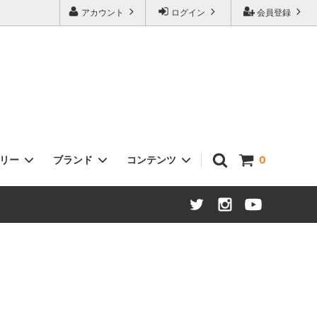
アカウント
ログイン
会員登録
ゴリー
ブランド
コンテンツ
0
ヘッドセット
Sklar Bikes
タイヤ / チューブ
Open Cycle
ステム
Swift Industries
ハブ：ロード / MTB / ツーリング
THOMSON