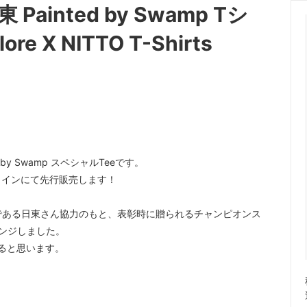
ット / コグ
ndustries
リム単体
Rene HERSE
ainted by Swamp Tシ
o GRX Limited
/ 日東
シフター
MKS / 三ヶ島
lore X NITTO T-Shirts
 Parts Co.
Wolf Tooth
ted by Swamp スペシャルTeeです。
ラインにて先行販売します！
である日東さん協力のもと、表彰時に贈られるチャンピオンス
ンジしました。
けると思います。