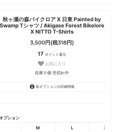
秋ヶ瀬の森バイクロア X 日東 Painted by
Swamp Tシャツ / Akigase Forest Bikelore
X NITTO T-Shirts
3,500円(税318円)
17
ポイント還元
お気に入り
在庫０個 売切れ中
各オプションの詳細情報
ネイビー
SOLD OUT
在庫０個 売切れ中
オプション
グレー
M
L
XL
SOLD OUT