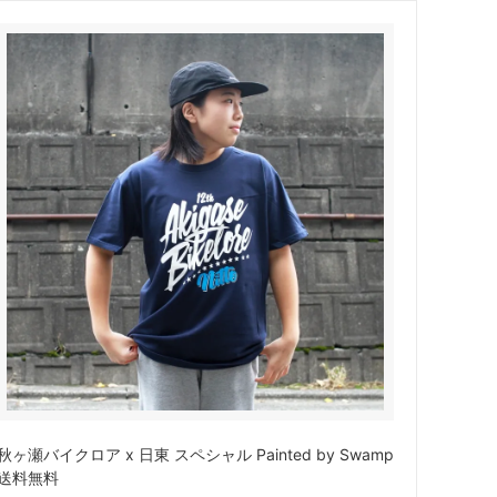
サドル
WALD Basket
ディレーラー / ハンガー
Sim Works
秋ヶ瀬バイクロア x 日東 スペシャル Painted by Swamp
送料無料