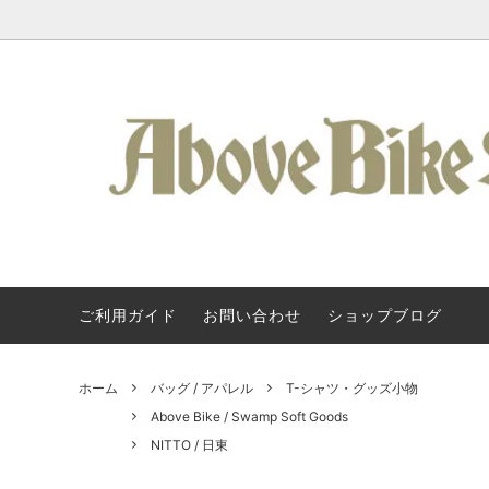
ご利用ガイド
お問い合わせ
ショップブログ
Kuat / 車載ヒッチキャリア
Kuat / クアット・ラック
About Us
フレーム
SURLY
Kuat 
タログ
アクセサリー / ラック類
Svecluck Cycles
バッグ 
Steel 
ホーム
バッグ / アパレル
T-シャツ・グッズ小物
クランク / BB
KONA
ペダル 
All-Cit
Above Bike / Swamp Soft Goods
NITTO / 日東
ハンドルバー
TERAVAIL
グリップ
Above 