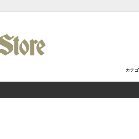
カテ
セット / 完成車
Racks / よくある質問・取付車両カ
フォーク
Wilde Bicycle
Kuat Racks 国内正規取扱店舗
/ アパレル
Era / Mudman
ホイール
Wicked Wheel Works
/ トゥーストラップ
y
チェーン
Gilles Berthoud
 / バーテープ
Bike / Swamp Soft Goods
ブレーキ / ブレーキレバー
SHIIMANO