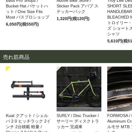
Bass Pro Shops /
Above Bike Store /
Troy Lee Des
Bucket Hat バケットハ
Sticker Pack アバブ ス
SHORT SLE
ット / One Size Fits
テッカーパック
HANDLEBAR
Most バスプロショップ
BLEACHED 
1,320円(税120円)
トロイリー・
6,050円(税550円)
ズ ショートス
シャツ
5,610円(税5
売れ筋商品
Kuat クアット / シェル
SURLY / Disc Trucker /
FORMOSA /
パ 2.0 ヒッチラック 2イ
サーリー ディスクトラ
Aluminum Cr
ンチ 2台積載 軽量 /
ッカー 完成車
ルモサ MTB