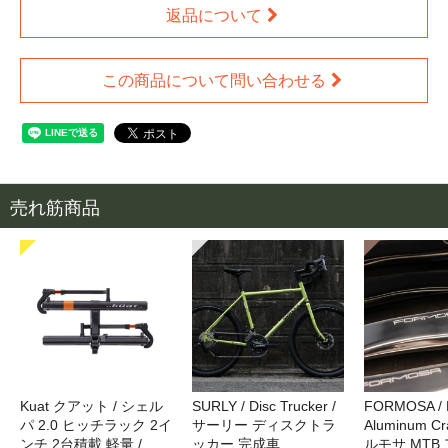
返品について
この商品について問い合わせる
売れ筋商品
Kuat クアット / シェル
SURLY / Disc Trucker /
FORMOSA /
パ 2.0 ヒッチラック 2イ
サーリー ディスクトラ
Aluminum Cr
ンチ 2台積載 軽量 /
ッカー 完成車
ルモサ MTB