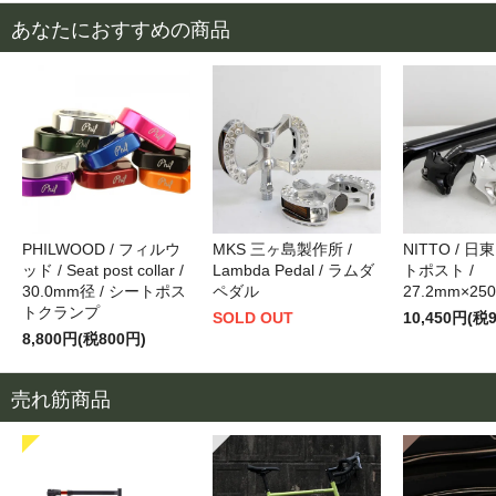
あなたにおすすめの商品
PHILWOOD / フィルウ
MKS 三ヶ島製作所 /
NITTO / 日
ッド / Seat post collar /
Lambda Pedal / ラムダ
トポスト /
30.0mm径 / シートポス
ペダル
27.2mm×25
トクランプ
SOLD OUT
10,450円(税
8,800円(税800円)
売れ筋商品