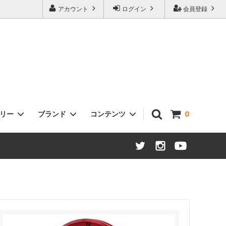
アカウント
ログイン
会員登録
ゴリー
ブランド
コンテンツ
0
ヘッドセット
Sklar Bikes
タイヤ / チューブ
Open Cycle
ステム
Swift Industries
ハブ：ロード / MTB / ツーリング
THOMSON