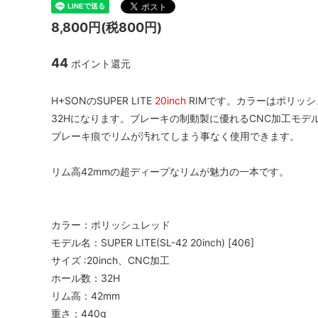
ハブ：トラック / 固定ギア
Paul Component
スプロケ
White I
8,800円(税800円)
シートポスト
ENVE Composites
Shiman
NITTO 
44
ポイント還元
ツール / ケミカル
Brooks
Whisky
H+SONのSUPER LITE
20inch
RIMです。カラーはポリッ
32Hになります。ブレーキの制動製に優れるCNC加工モデ
ブレーキ痕でリムが汚れてしまう事なく使用できます。
リム高42mmの超ディープなリムが魅力の一本です。
カラー：ポリッシュレッド
モデル名：SUPER LITE(SL-42 20inch) [406]
サイズ :20inch、CNC加工
ホール数：32H
リム高：42mm
重さ：440g