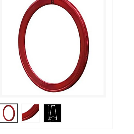
サドル
WALD Basket
ディレーラー / ハンガー
Sim Works