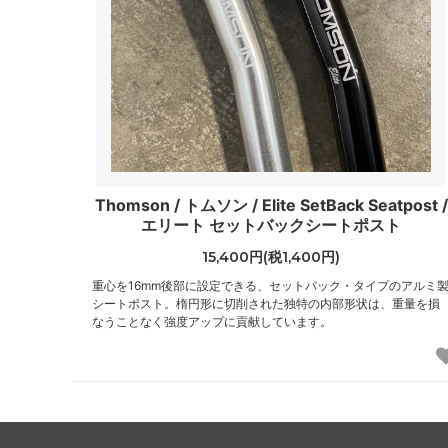
Thomson / トムソン / Elite SetBack Seatpost /
エリート セットバックシートポスト
15,400円(税1,400円)
重心を16mm後部に設定できる、セットバック・タイプのアルミ
シートポスト。楕円形に切削された独特の内部形状は、重量を損
なうことなく強度アップに貢献しています。