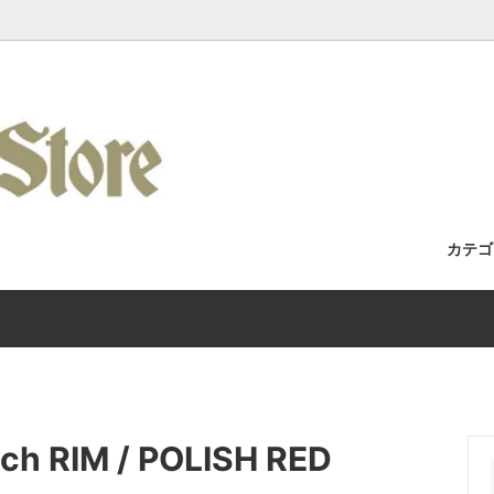
カテ
セット / 完成車
Racks / よくある質問・取付車両カ
フォーク
Wilde Bicycle
Kuat Racks 国内正規取扱店舗
/ アパレル
Era / Mudman
ホイール
Wicked Wheel Works
/ トゥーストラップ
y
チェーン
Gilles Berthoud
ch RIM / POLISH RED
 / バーテープ
Bike / Swamp Soft Goods
ブレーキ / ブレーキレバー
SHIIMANO