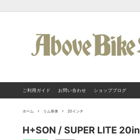
ご利用ガイド
お問い合わせ
ショップブログ
Kuat / 車載ヒッチキャリア
Kuat / クアット・ラック
About Us
フレーム
SURLY
Kuat 
タログ
アクセサリー / ラック類
Svecluck Cycles
バッグ 
Steel 
ホーム
リム単体
20インチ
クランク / BB
KONA
ペダル 
All-Cit
H+SON / SUPER LITE 20in
ハンドルバー
TERAVAIL
グリップ
Above 