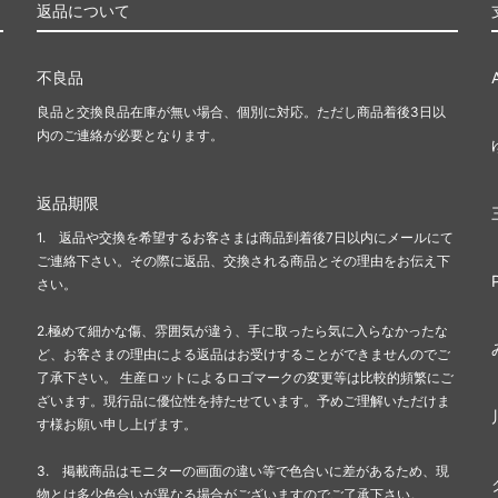
返品について
不良品
良品と交換良品在庫が無い場合、個別に対応。ただし商品着後3日以
内のご連絡が必要となります。
返品期限
1. 返品や交換を希望するお客さまは商品到着後7日以内にメールにて
ご連絡下さい。その際に返品、交換される商品とその理由をお伝え下
さい。
2.極めて細かな傷、雰囲気が違う、手に取ったら気に入らなかったな
ど、お客さまの理由による返品はお受けすることができませんのでご
了承下さい。 生産ロットによるロゴマークの変更等は比較的頻繁にご
ざいます。現行品に優位性を持たせています。予めご理解いただけま
す様お願い申し上げます。
3. 掲載商品はモニターの画面の違い等で色合いに差があるため、現
物とは多少色合いが異なる場合がございますのでご了承下さい。