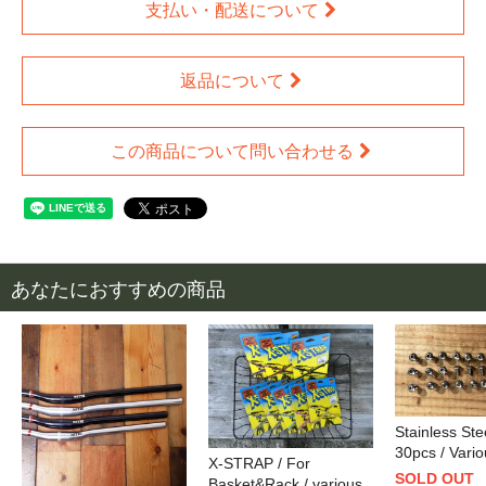
支払い・配送について
返品について
この商品について問い合わせる
あなたにおすすめの商品
Stainless Stee
30pcs / Vario
X-STRAP / For
SOLD OUT
Basket&Rack / various