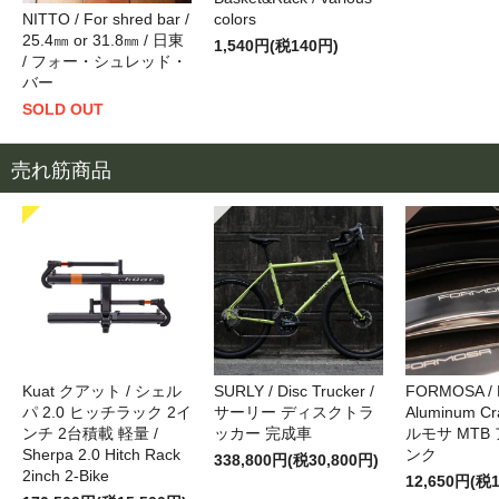
NITTO / For shred bar /
colors
25.4㎜ or 31.8㎜ / 日東
1,540円(税140円)
/ フォー・シュレッド・
バー
SOLD OUT
売れ筋商品
Kuat クアット / シェル
SURLY / Disc Trucker /
FORMOSA /
パ 2.0 ヒッチラック 2イ
サーリー ディスクトラ
Aluminum Cr
ンチ 2台積載 軽量 /
ッカー 完成車
ルモサ MTB
Sherpa 2.0 Hitch Rack
ンク
338,800円(税30,800円)
2inch 2-Bike
12,650円(税1