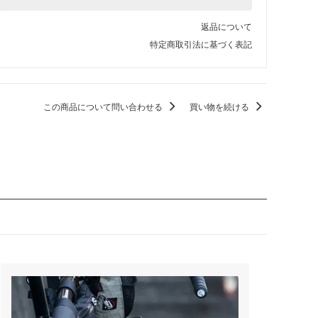
SOLD OUT
在庫０個 売切れ中
返品について
Lime
特定商取引法に基づく表記
SOLD OUT
在庫０個 売切れ中
Teal
SOLD OUT
この商品について問い合わせる
買い物を続ける
在庫０個 売切れ中