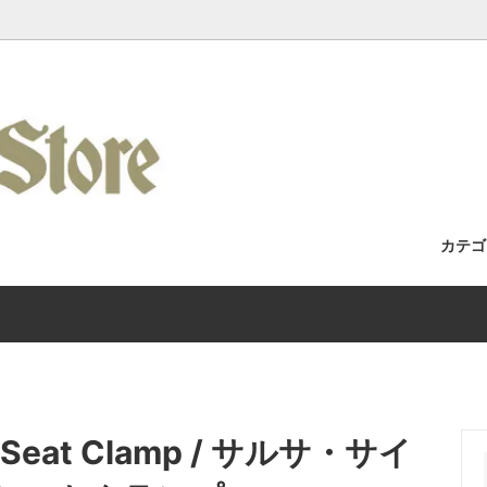
カテ
セット / 完成車
Racks / よくある質問・取付車両カ
フォーク
Wilde Bicycle
Kuat Racks 国内正規取扱店舗
/ アパレル
Era / Mudman
ホイール
Wicked Wheel Works
/ トゥーストラップ
y
チェーン
Gilles Berthoud
ck / Seat Clamp / サルサ・サイ
 / バーテープ
Bike / Swamp Soft Goods
ブレーキ / ブレーキレバー
SHIIMANO