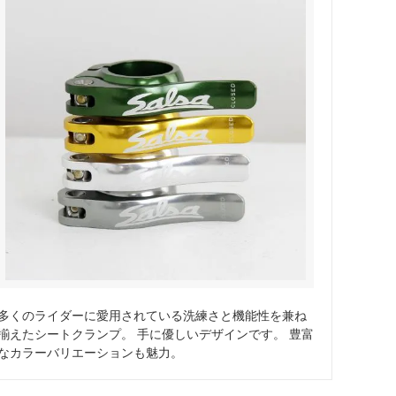
サドル
WALD Basket
ディレーラー / ハンガー
Sim Works
多くのライダーに愛用されている洗練さと機能性を兼ね
揃えたシートクランプ。 手に優しいデザインです。 豊富
なカラーバリエーションも魅力。