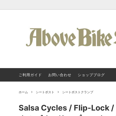
ご利用ガイド
お問い合わせ
ショップブログ
Kuat / 車載ヒッチキャリア
Kuat / クアット・ラック
About Us
フレーム
SURLY
Kuat 
タログ
アクセサリー / ラック類
Svecluck Cycles
バッグ 
Steel 
ホーム
シートポスト
シートポストクランプ
クランク / BB
KONA
ペダル 
All-Cit
Salsa Cycles / Flip-Lo
ハンドルバー
TERAVAIL
グリップ
Above 