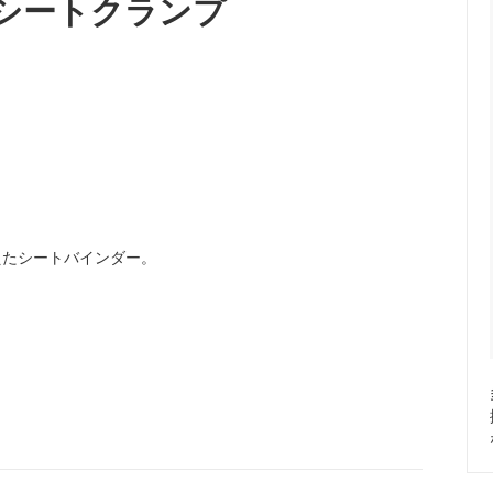
・シートクランプ
ット / コグ
ndustries
リム単体
Rene HERSE
o GRX Limited
/ 日東
シフター
MKS / 三ヶ島
 Parts Co.
Wolf Tooth
えたシートバインダー。