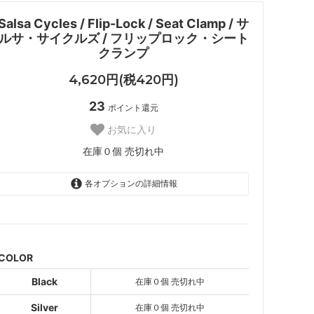
Salsa Cycles / Flip-Lock / Seat Clamp / サ
ルサ・サイクルズ / フリップロック・シート
クランプ
4,620円(税420円)
23
ポイント還元
お気に入り
在庫０個 売切れ中
各オプションの詳細情報
Black
SOLD OUT
在庫０個 売切れ中
Silver
COLOR
SOLD OUT
在庫０個 売切れ中
Black
在庫０個 売切れ中
Blue
Silver
在庫０個 売切れ中
SOLD OUT