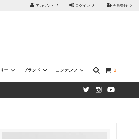
アカウント
ログイン
会員登録
ゴリー
ブランド
コンテンツ
0
ヘッドセット
Sklar Bikes
タイヤ / チューブ
Open Cycle
ステム
Swift Industries
ハブ：ロード / MTB / ツーリング
THOMSON