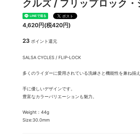
クルズ / フリップロック
ハブ：トラック / 固定ギア
Paul Component
スプロケ
White I
シートポスト
ENVE Composites
Shiman
NITTO 
4,620円(税420円)
ツール / ケミカル
Brooks
Whisky
23
ポイント還元
SALSA CYCLES / FLIP-LOCK
多くのライダーに愛用されている洗練さと機能性を兼ね揃
手に優しいデザインです。
豊富なカラーバリエーションも魅力。
Weight：44g
Size:30.0mm