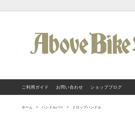
ご利用ガイド
お問い合わせ
ショップブログ
Kuat / 車載ヒッチキャリア
Kuat / クアット・ラック
About Us
フレーム
SURLY
Kuat 
タログ
アクセサリー / ラック類
Svecluck Cycles
バッグ 
Steel 
ホーム
ハンドルバー
ドロップハンドル
クランク / BB
KONA
ペダル 
All-Cit
ハンドルバー
TERAVAIL
グリップ
Above 