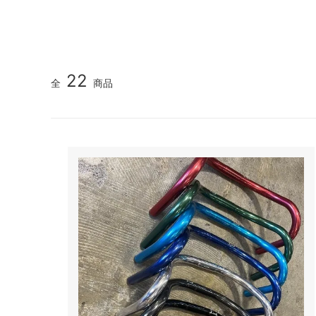
ハブ：トラック / 固定ギア
Paul Component
スプロケ
White I
シートポスト
ENVE Composites
Shiman
NITTO 
ツール / ケミカル
Brooks
Whisky
22
全
商品