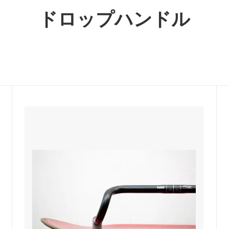
ット / コグ
ndustries
リム単体
Rene HERSE
ドロップハンドル
o GRX Limited
/ 日東
シフター
MKS / 三ヶ島
 Parts Co.
Wolf Tooth