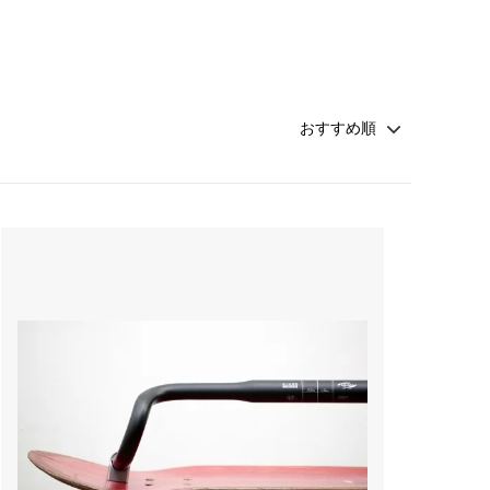
サドル
WALD Basket
ディレーラー / ハンガー
Sim Works