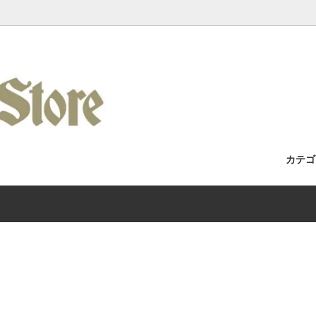
カテ
セット / 完成車
Racks / よくある質問・取付車両カ
フォーク
Wilde Bicycle
Kuat Racks 国内正規取扱店舗
/ アパレル
Era / Mudman
ホイール
Wicked Wheel Works
/ トゥーストラップ
y
チェーン
Gilles Berthoud
 / バーテープ
Bike / Swamp Soft Goods
ブレーキ / ブレーキレバー
SHIIMANO