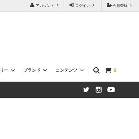
アカウント
ログイン
会員登録
ゴリー
ブランド
コンテンツ
0
ヘッドセット
Sklar Bikes
タイヤ / チューブ
Open Cycle
ステム
Swift Industries
ハブ：ロード / MTB / ツーリング
THOMSON