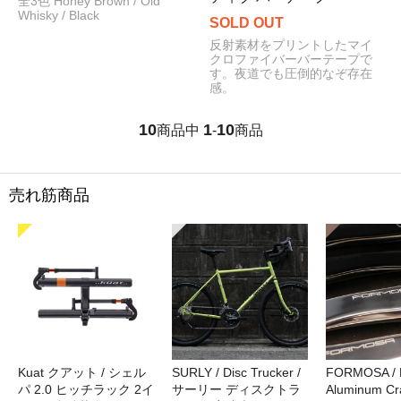
全3色 Honey Brown / Old
Whisky / Black
SOLD OUT
反射素材をプリントしたマイ
クロファイバーバーテープで
す。夜道でも圧倒的なぞ存在
感。
10
1
10
商品中
-
商品
売れ筋商品
Kuat クアット / シェル
SURLY / Disc Trucker /
FORMOSA /
パ 2.0 ヒッチラック 2イ
サーリー ディスクトラ
Aluminum Cr