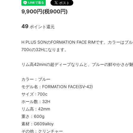
ハブ：トラック / 固定ギア
Paul Component
スプロケ
White I
9,900円(税900円)
シートポスト
ENVE Composites
Shiman
NITTO 
49
ポイント還元
ツール / ケミカル
Brooks
Whisky
H PLUS SONのFORMATION FACE RIMです。カラーはブ
700cの32Hになります。
リム高42mmの超ディープなリムと、ブルーの鮮やかさが
カラー：ブルー
モデル名：FORMATION FACE(SV-42)
サイズ : 700c
ホール数：32H
リム高：42mm
重さ：600g
素材：G609alloy
その他：クリンチャー