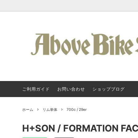
ご利用ガイド
お問い合わせ
ショップブログ
Kuat / 車載ヒッチキャリア
Kuat / クアット・ラック
About Us
フレーム
SURLY
Kuat 
タログ
アクセサリー / ラック類
Svecluck Cycles
バッグ 
Steel 
ホーム
リム単体
700c / 29er
クランク / BB
KONA
ペダル 
All-Cit
H+SON / FORMATION FACE
ハンドルバー
TERAVAIL
グリップ
Above 