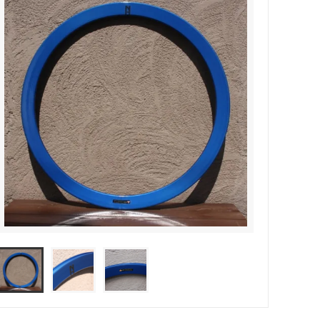
サドル
WALD Basket
ディレーラー / ハンガー
Sim Works