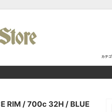
カテ
セット / 完成車
Racks / よくある質問・取付車両カ
フォーク
Wilde Bicycle
Kuat Racks 国内正規取扱店舗
/ アパレル
Era / Mudman
ホイール
Wicked Wheel Works
/ トゥーストラップ
y
チェーン
Gilles Berthoud
 RIM / 700c 32H / BLUE
 / バーテープ
Bike / Swamp Soft Goods
ブレーキ / ブレーキレバー
SHIIMANO