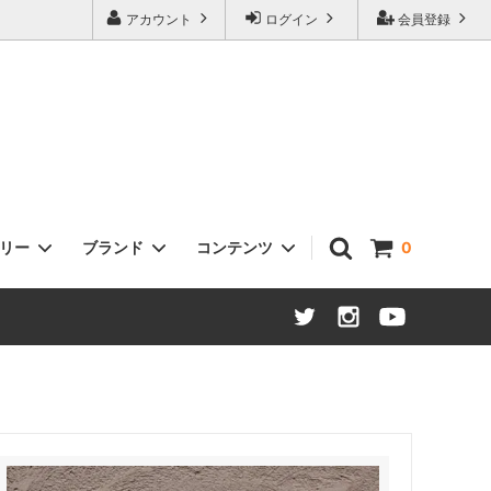
アカウント
ログイン
会員登録
ゴリー
ブランド
コンテンツ
0
ヘッドセット
Sklar Bikes
タイヤ / チューブ
Open Cycle
ステム
Swift Industries
ハブ：ロード / MTB / ツーリング
THOMSON