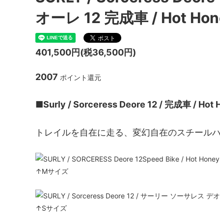
ハブ：トラック / 固定ギア
Paul Component
スプロケ
White I
オーレ 12 完成車 / Hot Hone
シートポスト
ENVE Composites
Shiman
NITTO 
ツール / ケミカル
Brooks
Whisky
401,500円(税36,500円)
2007
ポイント還元
■Surly / Sorceress Deore 12 / 完成車 / Hot 
トレイルを自在に走る、変幻自在のスチール
↑Mサイズ
↑Sサイズ