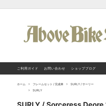
ご利用ガイド
お問い合わせ
ショップブログ
Kuat / 車載ヒッチキャリア
Kuat / クアット・ラック
About Us
フレーム
SURLY
Kuat 
タログ
アクセサリー / ラック類
Svecluck Cycles
バッグ 
Steel 
ホーム
フレームセット / 完成車
SURLY / サーリー
クランク / BB
KONA
ペダル 
All-Cit
SURLY
ハンドルバー
TERAVAIL
グリップ
Above 
SURLY / Sorceress De