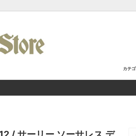
カテ
セット / 完成車
Racks / よくある質問・取付車両カ
フォーク
Wilde Bicycle
Kuat Racks 国内正規取扱店舗
/ アパレル
Era / Mudman
ホイール
Wicked Wheel Works
/ トゥーストラップ
y
チェーン
Gilles Berthoud
 / バーテープ
Bike / Swamp Soft Goods
ブレーキ / ブレーキレバー
SHIIMANO
ore 12 / サーリー ソーサレス デ