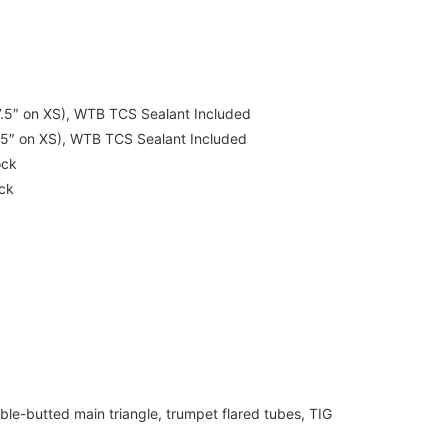
27.5″ on XS), WTB TCS Sealant Included
7.5″ on XS), WTB TCS Sealant Included
ock
ck
le-butted main triangle, trumpet flared tubes, TIG