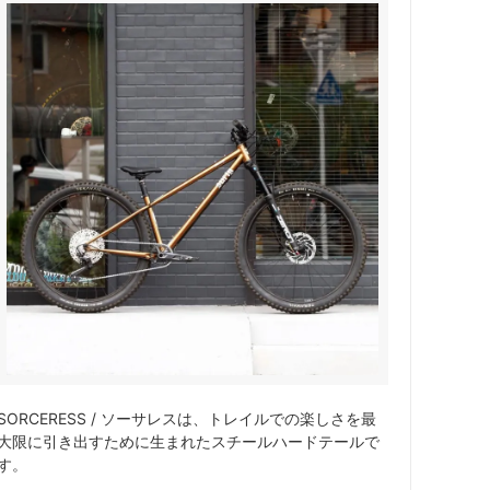
サドル
WALD Basket
ディレーラー / ハンガー
Sim Works
SORCERESS / ソーサレスは、トレイルでの楽しさを最
大限に引き出すために生まれたスチールハードテールで
す。