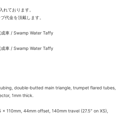
入れております。
ーブ代金を頂戴します。
bing, double-butted main triangle, trumpet flared tubes,
ector, 1mm thick.
5 x 110mm, 44mm offset, 140mm travel (27.5″ on XS),