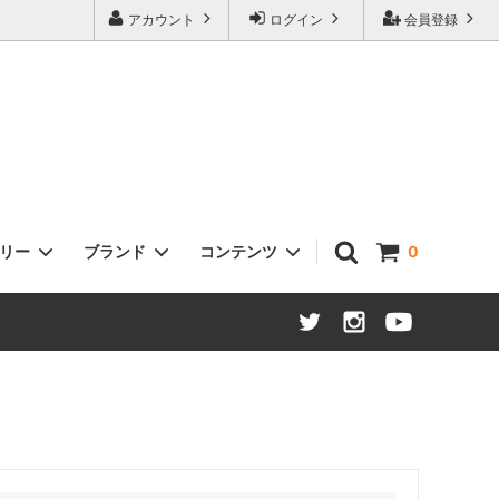
アカウント
ログイン
会員登録
ゴリー
ブランド
コンテンツ
0
ヘッドセット
Sklar Bikes
タイヤ / チューブ
Open Cycle
ステム
Swift Industries
ハブ：ロード / MTB / ツーリング
THOMSON