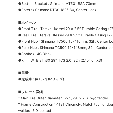
●Bottom Bracket : Shimano MT501 BSA 73mm
●Rotors : Shimano RT30 180/180, Center Lock
■ホイール
●Front Tire : Teravail Kessel 29 x 2.5″ Durable Casing (
●Rear Tire : Teravail Kessel 29 x 2.5″ Durable Casing (2
●Front Hub : Shimano TC500 15x110mm, 32h, Center L
●Rear Hub : Shimano TC500 12x148mm, 32h, Center Lo
●Spoke : 14G Black
●Rim : WTB ST i30 29″ TCS 2.0, 32h (27.5″ on XS)
■重量
●完成車 : 約15kg (Mサイズ)
■フレーム詳細
* Max Tire Outer Diameter : 27.5/29″ x 2.6″ w/o fender
* Frame Construction : 4131 Chromoly, Natch tubing, doub
welded, E.D. coated