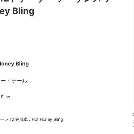
ット / コグ
ndustries
リム単体
Rene HERSE
y Bling
o GRX Limited
/ 日東
シフター
MKS / 三ヶ島
 Parts Co.
Wolf Tooth
Honey Bling
ハードテール