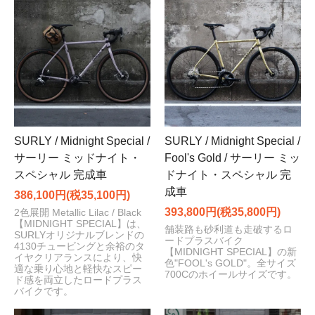
SURLY / Midnight Special /
SURLY / Midnight Special /
サーリー ミッドナイト・
Fool's Gold / サーリー ミッ
スペシャル 完成車
ドナイト・スペシャル 完
成車
386,100円(税35,100円)
393,800円(税35,800円)
2色展開 Metallic Lilac / Black
【MIDNIGHT SPECIAL】は、
舗装路も砂利道も走破するロ
SURLYオリジナルブレンドの
ードプラスバイク
4130チュービングと余裕のタ
【MIDNIGHT SPECIAL】の新
イヤクリアランスにより、快
色"FOOL's GOLD"。全サイズ
適な乗り心地と軽快なスピー
700Cのホイールサイズです。
ド感を両立したロードプラス
バイクです。