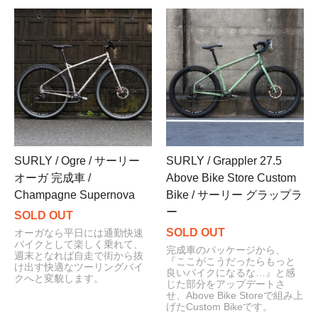
SURLY / Ogre / サーリー
SURLY / Grappler 27.5
オーガ 完成車 /
Above Bike Store Custom
Champagne Supernova
Bike / サーリー グラップラ
ー
SOLD OUT
SOLD OUT
オーガなら平日には通勤快速
バイクとして楽しく乗れて、
完成車のパッケージから、
週末となれば自走で街から抜
『ここがこうだったらもっと
け出す快適なツーリングバイ
良いバイクになるな…』と感
クへと変貌します。
じた部分をアップデートさ
せ、Above Bike Storeで組み上
げたCustom Bikeです。