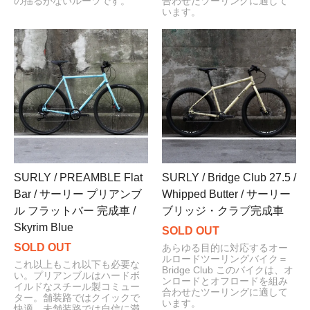
の揺るがないルーツです。
合わせたツーリングに適して
います。
SURLY / PREAMBLE Flat
SURLY / Bridge Club 27.5 /
Bar / サーリー プリアンブ
Whipped Butter / サーリー
ル フラットバー 完成車 /
ブリッジ・クラブ完成車
Skyrim Blue
SOLD OUT
SOLD OUT
あらゆる目的に対応するオー
ルロードツーリングバイク＝
これ以上もこれ以下も必要な
Bridge Club このバイクは、オ
い。プリアンブルはハードボ
ンロードとオフロードを組み
イルドなスチール製コミュー
合わせたツーリングに適して
ター。舗装路ではクイックで
います。
快適、未舗装路では自信に満