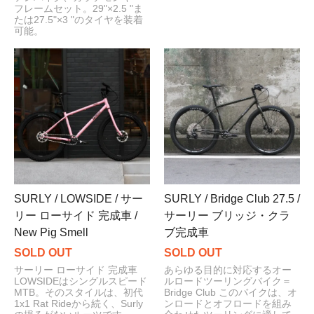
フレームセット。29"×2.5 "ま
たは27.5"×3 "のタイヤを装着
可能。
SURLY / LOWSIDE / サー
SURLY / Bridge Club 27.5 /
リー ローサイド 完成車 /
サーリー ブリッジ・クラ
New Pig Smell
ブ完成車
SOLD OUT
SOLD OUT
サーリー ローサイド 完成車
あらゆる目的に対応するオー
LOWSIDEはシングルスピード
ルロードツーリングバイク＝
MTB。そのスタイルは、初代
Bridge Club このバイクは、オ
1x1 Rat Rideから続く、Surly
ンロードとオフロードを組み