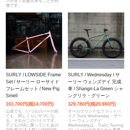
スが良く走破出来ることが特
徴です。
SURLY / LOWSIDE Frame
SURLY / Wednesday / サ
Set / サーリー ローサイド
ーリー ウェンズデイ 完成
フレームセット / New Pig
車 / Shangri-La Green シャ
Smell
ングリラ・グリーン
161,700円(税14,700円)
329,780円(税29,980円)
山道でも、いつものバーの前
オールラウンドなファットバ
でも、同じくらいサマにな
イク Surly Wednesday・サー
る。それがこのバイクです。
リー ウェンズデイ
子どもの頃に乗っていたあの
Wednesdayは、TrailとTouring
自転車の“大人版” LOWSIDE。
のいくつかのモデルから要素