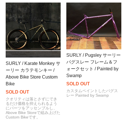
SURLY / Pugsley サーリー
パグスレー フレーム＆フ
SURLY / Karate Monkey サ
ォークセット / Painted by
ーリー カラテモンキー /
Swamp
Above Bike Store Custom
Bike
SOLD OUT
カスタムペイントしたパグス
SOLD OUT
レー Painted by Swamp
クオリティは落とさずにでき
るだけ価格を抑えられるよう
にパーツをアッセンブルし、
Above Bike Storeで組み上げた
Custom Bikeです。