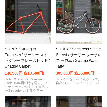
SURLY / Straggler
SURLY / Sorceress Single
Frameset / サーリー スト
Speed / サーリー ソーサレ
ラグラー フレームセット /
ス 完成車 / Swamp Water
Shaggy Carpet
Taffy
148,500円(税13,500円)
385,000円(税35,000円)
Ride Where the Pavement
トレイルを自在に走る、変幻
Ends 10年間の時を経て、フル
自在のスチールハードテール
モデルチェンジをして復活し
たStraggler ストラグラー