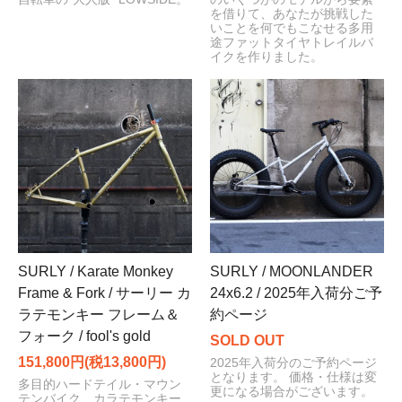
を借りて、あなたが挑戦した
いことを何でもこなせる多用
途ファットタイヤトレイルバ
イクを作りました。
SURLY / Karate Monkey
SURLY / MOONLANDER
Frame & Fork / サーリー カ
24x6.2 / 2025年入荷分ご予
ラテモンキー フレーム＆
約ページ
フォーク / fool's gold
SOLD OUT
151,800円(税13,800円)
2025年入荷分のご予約ページ
となります。 価格・仕様は変
多目的ハードテイル・マウン
更になる場合がございます。
テンバイク、カラテモンキー