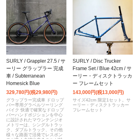
SURLY / Grappler 27.5 / サ
SURLY / Disc Trucker
ーリー グラップラー 完成
Frame Set / Blue 42cm / サ
車 / Subterranean
ーリー・ディスクトラッカ
Homesick Blue
ー フレームセット
329,780円(税29,980円)
143,000円(税13,000円)
グラップラー完成車 ドロップ
サイズ42cm 限定1セット。サ
バー専用グラベルツーリング
ーリー・ディスクトラッカー
バイク 快適で確実なドロップ
フレームセット
バーハンドポジションを中心
に設計されたマウンテンジオ
メトリーは、シングルトラッ
ク、ダブルトラック、その他
様々な路面で活発でレスポン