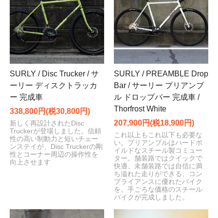
SURLY / Disc Trucker / サ
SURLY / PREAMBLE Drop
ーリー ディスクトラッカ
Bar / サーリー プリアンブ
ー 完成車
ル ドロップバー 完成車 /
Thorfrost White
338,800円(税30,800円)
207,900円(税18,900円)
新しく再設計されたDisc
Truckerが登場しました。信頼
これ以上もこれ以下も必要な
性の高い制動力と短いチェー
い。プリアンブルはハードボ
ンステイが、Disc Truckerの剛
イルドなスチール製コミュー
性とコーナー周辺の操作性を
ター。舗装路ではクイックで
向上させます
快適、未舗装路では自信に満
ち溢れた走りができる、コン
プライアンスに優れたバイク
を。手ごろな価格のスチール
バイクが完成しました。