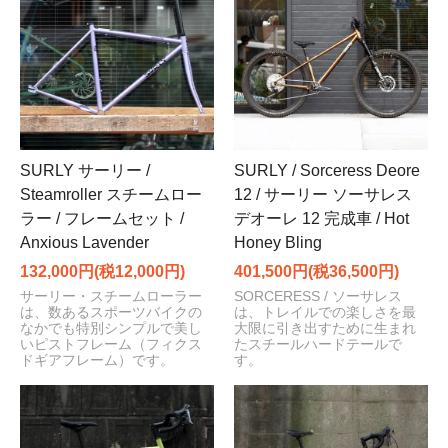
SURLY サーリー /
SURLY / Sorceress Deore
Steamroller スチームロー
12 / サーリー ソーサレス
ラー / フレームセット /
デオーレ 12 完成車 / Hot
Anxious Lavender
Honey Bling
132,000円(税12,000円)
401,500円(税36,500円)
サーリー・スチームローラー
SORCERESS / ソーサレス
は、数あるスポーツバイクの
は、トレイルでの楽しさを最
なかでも特別シンプルで美し
大限に引き出すために生まれ
いピストフレーム（フィクス
たスチールハードテールで
ドギアフレーム）です。
す。