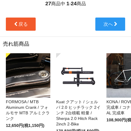
27
1
24
商品中
-
商品
戻る
次へ
売れ筋商品
FORMOSA / MTB
Kuat クアット / シェル
KONA / ROVE
Aluminum Crank / フォ
パ 2.0 ヒッチラック 2イ
完成車 / コナ
ルモサ MTB アルミクラ
ンチ 2台積載 軽量 /
AL 完成車
ンク
Sherpa 2.0 Hitch Rack
108,900円(税
2inch 2-Bike
12,650円(税1,150円)