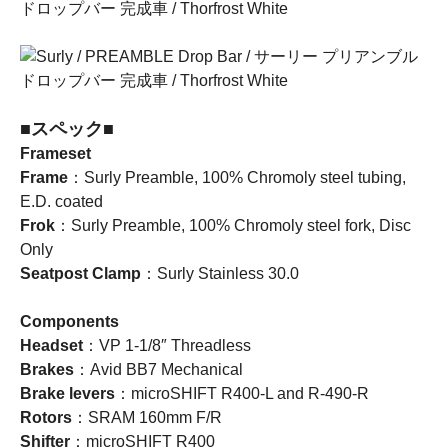
■スペック■
Frameset
Frame
：Surly Preamble, 100% Chromoly steel tubing,
E.D. coated
Frok
：Surly Preamble, 100% Chromoly steel fork, Disc
Only
Seatpost Clamp
：Surly Stainless 30.0
Components
Headset
：VP 1-1/8″ Threadless
Brakes
：Avid BB7 Mechanical
Brake levers
：microSHIFT R400-L and R-490-R
Rotors
：SRAM 160mm F/R
Shifter
：microSHIFT R400