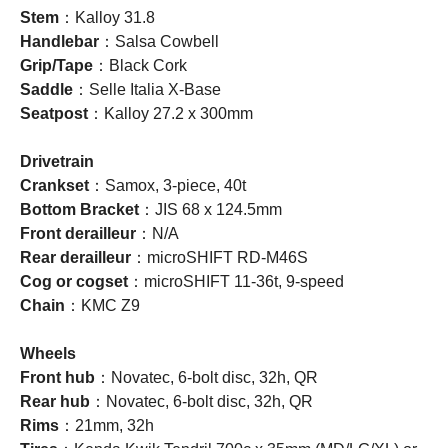
Stem
：Kalloy 31.8
Handlebar
：Salsa Cowbell
Grip/Tape
：Black Cork
Saddle
：Selle Italia X-Base
Seatpost
：Kalloy 27.2 x 300mm
Drivetrain
Crankset
：Samox, 3-piece, 40t
Bottom Bracket
：JIS 68 x 124.5mm
Front derailleur
：N/A
Rear derailleur
：microSHIFT RD-M46S
Cog or cogset
：microSHIFT 11-36t, 9-speed
Chain
：KMC Z9
Wheels
Front hub
：Novatec, 6-bolt disc, 32h, QR
Rear hub
：Novatec, 6-bolt disc, 32h, QR
Rims
：21mm, 32h